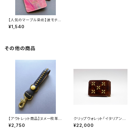
【人気のマーブル染め】波モチー
フ カードケース(ピンクカラー)
¥1,540
その他の商品
【アウトレット商品】ヌメ一枚革キ
クリップウォレット「イタリアンレ
ーホルダー(black color/gold
ザー コードバン」
¥2,750
¥22,000
studs)